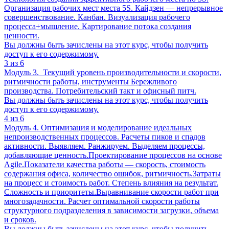
Организация рабочих мест места 5S. Кайдзен — непрерывное
совершенствование. Канбан. Визуализация рабочего
процесса+мышление. Картирование потока создания
ценности.
Вы должны быть зачислены на этот курс, чтобы получить
доступ к его содержимому.
3 из 6
Модуль 3. Текущий уровень производительности и скорости,
ритмичности работы, инструменты Бережливого
производства. Потребительский такт и офисный питч.
Вы должны быть зачислены на этот курс, чтобы получить
доступ к его содержимому.
4 из 6
Модуль 4. Оптимизация и моделирование идеальных
непроизводственных процессов. Расчеты пиков и спадов
активности. Выявляем. Ранжируем. Выделяем процессы,
добавляющие ценность.Проектирование процессов на основе
Agile.Показатели качества работы — скорость, стоимость
содержания офиса, количество ошибок, ритмичность.Затраты
на процесс и стоимость работ. Степень влияния на результат.
Сложность и приоритеты.Выравнивание скорости работ при
многозадачности. Расчет оптимальной скорости работы
структурного подразделения в зависимости загрузки, объема
и сроков.
Вы должны быть зачислены на этот курс, чтобы получить