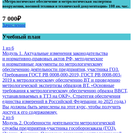
«Метрологическое обеспечение и метрологическая экспертиза
вооружения, военной техники и технической документации» 108 ак. час.
7 000
₽
Зачисление
Учебный план
1 из 6
Модуль 1. Актуальные изменения законодательства
и нормативно-правовых актов РФ, методические
и нормативные документы по метрологическому
обеспечению деятельности предприятия, участника ГОЗ.
(Требования ГОСТ РВ 0008-000-2019, ГОСТ РВ 0008-003-
2019 к метрологическому обеспечению ВТ и проведению
метрологической экспертизы образцов ВТ. «Основные
требования к метрологическому обеспечению образца ВВСТ,
устанавливаемых в ТТЗ на ОКР». Стратегия обеспечения
единства измерений в Российской Федерации до 2025 года.)
Вы должны быть зачислены на этот курс, чтобы получить
доступ к его содержимому.
2 из 6
Модуль 2. Особенности деятельности метрологической
службы предприятия-участника гособоронзаказа (ГОЗ).