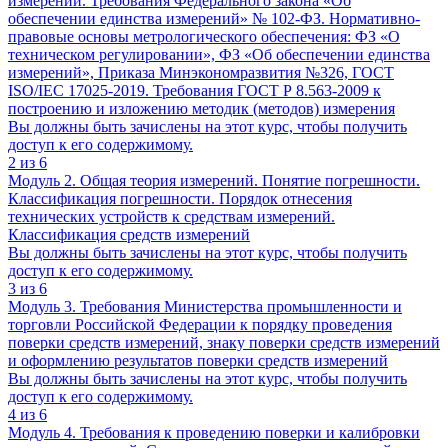
измерений. Требования Федерального закона «Об
обеспечении единства измерений» № 102-ФЗ. Нормативно-
правовые основы метрологического обеспечения: ФЗ «О
техническом регулировании», ФЗ «Об обеспечении единства
измерений», Приказа Минэкономразвития №326, ГОСТ
ISO/IEC 17025-2019. Требования ГОСТ Р 8.563-2009 к
построению и изложению методик (методов) измерения
Вы должны быть зачислены на этот курс, чтобы получить
доступ к его содержимому.
2 из 6
Модуль 2. Общая теория измерений. Понятие погрешности.
Классификация погрешности. Порядок отнесения
технических устройств к средствам измерений.
Классификация средств измерений
Вы должны быть зачислены на этот курс, чтобы получить
доступ к его содержимому.
3 из 6
Модуль 3. Требования Министерства промышленности и
торговли Российской Федерации к порядку проведения
поверки средств измерений, знаку поверки средств измерений
и оформлению результатов поверки средств измерений
Вы должны быть зачислены на этот курс, чтобы получить
доступ к его содержимому.
4 из 6
Модуль 4. Требования к проведению поверки и калибровки