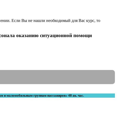
ении. Если Вы не нашли необходимый для Вас курс, то
ерсонала оказанию ситуационной помощи
ам и маломобильным группам пассажиров» 48 ак. час.