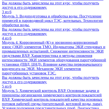
Вы должны быть зачислены на этот курс, чтобы получить
доступ к его содержимому.
3 из 6
Модуль 3. Водоподготовка и обработка воды. Поступление
примесей в пароводяной цикл ТЭС, котельных. Технологии
обработки воды.
Вы должны быть зачислены на этот курс, чтобы получить
доступ к его содержимому.
4 из 6
Модуль 4. Коррозионный (К) и эрозионно-коррозионный
износ (ЭКИ) элементов ТМО. Индикаторы ЭКИ стендовых и
промышленных испытаний. Снижение интенсивности ЭКИ
средствами ВХР. Характеристика и методы снижения
интенсивности ЭКИ элементов оборудования паротурбинной
установки (ПВД, ЦНД). Влияние качества первоначального
конденсата на ЭКИ. Механизм ЭКИ элементов
паротурбинных установок ТЭС.
Вы должны быть зачислены на этот курс, чтобы получить
доступ к его содержимому.
5 из 6
Модуль 5. Химический контроль ВХР. Основные задачи и
принципы организации химического контроля показателей
ВХР. Химический контроль показателей качества основных
потоков рабочей среды (питательной, котловой воды, пара).
Условия получения представительных проб. Диагностика