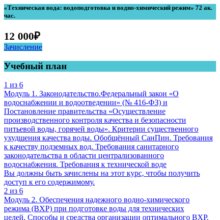
«Техническая вода: водоподготовка и водно-химический режим» 72 ак.
час.
12 000
₽
Зачисление
Учебный план
1 из 6
Модуль 1. Законодательство.Федеральный закон «О
водоснабжении и водоотведении» (№ 416-ФЗ) и
Постановление правительства «Осуществление
производственного контроля качества и безопасности
питьевой воды, горячей воды». Критерии существенного
ухудшения качества воды. Обобщённый СанПин. Требования
к качеству подземных вод. Требования санитарного
законодательства в области централизованного
водоснабжения. Требования к технической воде
Вы должны быть зачислены на этот курс, чтобы получить
доступ к его содержимому.
2 из 6
Модуль 2. Обеспечения надежного водно-химического
режима (ВХР) при подготовке воды для технических
целей. Способы и средства организации оптимального ВХР.