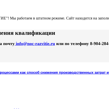
Е"! Мы работаем в штатном режиме. Сайт находится на заполн
ния квалификации
а почту
info@noc-razvitie.ru
или по телефону 8-904-284
роцессами как способ снижения производственных затрат и 